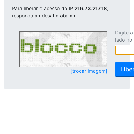
Para liberar o acesso
do IP
216.73.217.18
,
responda ao desafio abaixo.
Digite 
lado no
[trocar imagem]