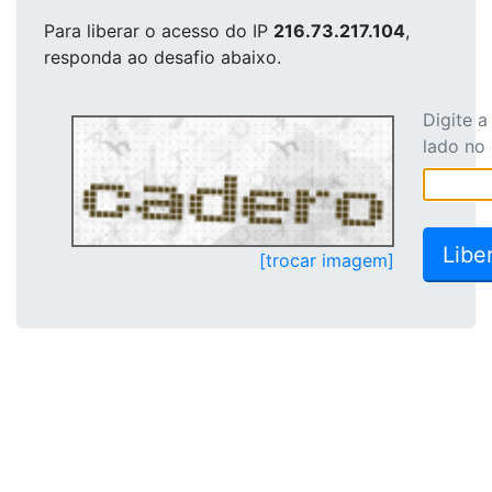
Para liberar o acesso
do IP
216.73.217.104
,
responda ao desafio abaixo.
Digite 
lado no
[trocar imagem]