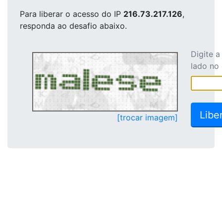
Para liberar o acesso
do IP
216.73.217.126
,
responda ao desafio abaixo.
Digite 
lado no
[trocar imagem]