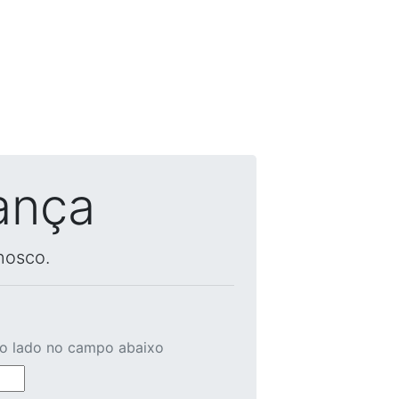
ança
nosco.
ao lado no campo abaixo