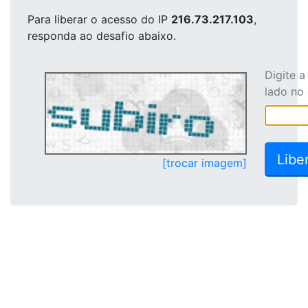
Para liberar o acesso
do IP
216.73.217.103
,
responda ao desafio abaixo.
Digite 
lado no
[trocar imagem]