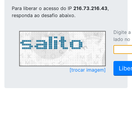
Para liberar o acesso
do IP
216.73.216.43
,
responda ao desafio abaixo.
Digite 
lado no
[trocar imagem]