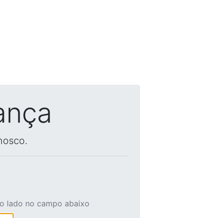
ança
nosco.
ao lado no campo abaixo