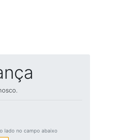
ança
nosco.
ao lado no campo abaixo