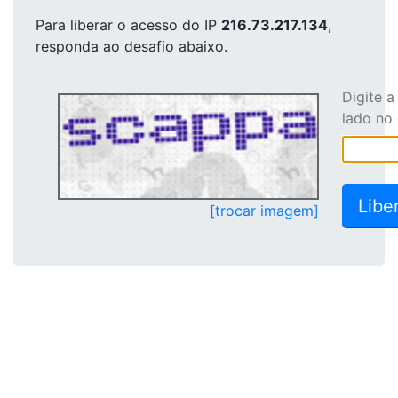
Para liberar o acesso
do IP
216.73.217.134
,
responda ao desafio abaixo.
Digite 
lado no
[trocar imagem]