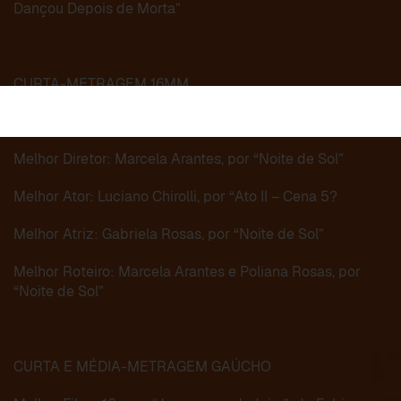
Dançou Depois de Morta”
CURTA-METRAGEM 16MM
Sorry, this entry is only available in
Português do Brasil
.
Melhor Filme: “Noite de Sol”, de Marcela Arantes
Melhor Diretor: Marcela Arantes, por “Noite de Sol”
Melhor Ator: Luciano Chirolli, por “Ato II – Cena 5?
Melhor Atriz: Gabriela Rosas, por “Noite de Sol”
Melhor Roteiro: Marcela Arantes e Poliana Rosas, por
“Noite de Sol”
CURTA E MÉDIA-METRAGEM GAÚCHO