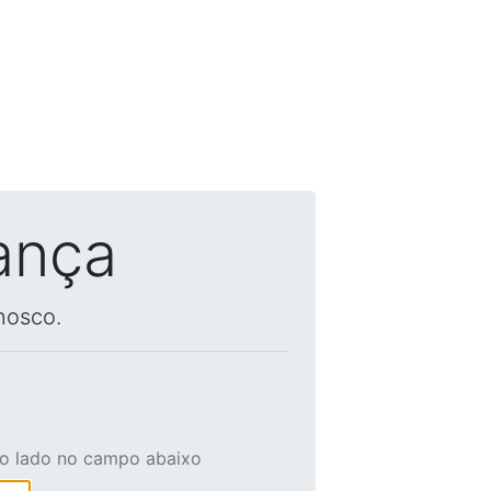
ança
nosco.
ao lado no campo abaixo