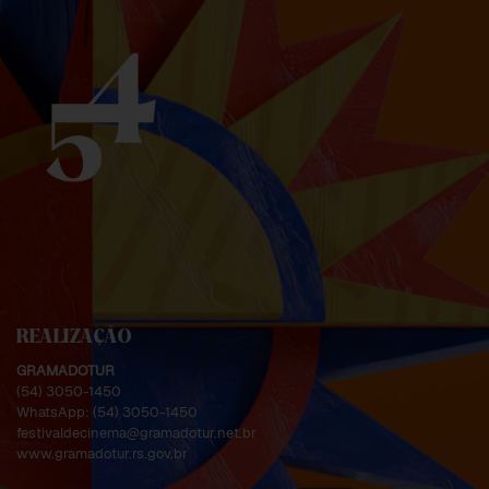
REALIZAÇÃO
GRAMADOTUR
(54) 3050-1450
WhatsApp:
(54) 3050-1450
festivaldecinema@gramadotur.net.br
www.gramadotur.rs.gov.br