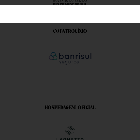
Sorry, this entry is only available in
Português do Brasil
.
COPATROCÍNIO
?>
HOSPEDAGEM OFICIAL