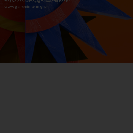
festivaldecinema@gramadotur.net.br
www.gramadotur.rs.gov.br